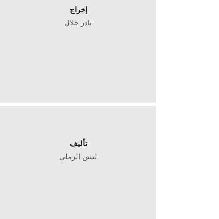
إخراج
نادر جلال
تأليف
لينين الرملي