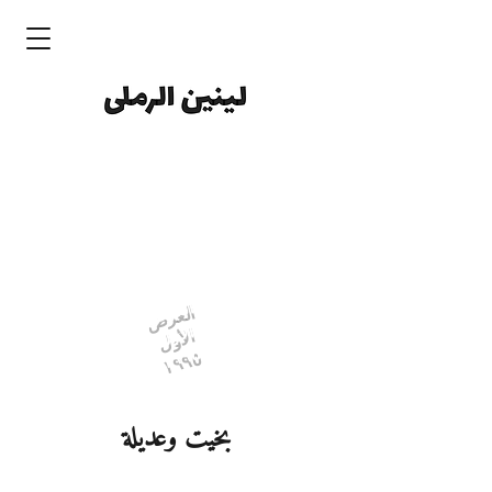
العرض
الأول
١٩٩٥
بخيت وعديلة