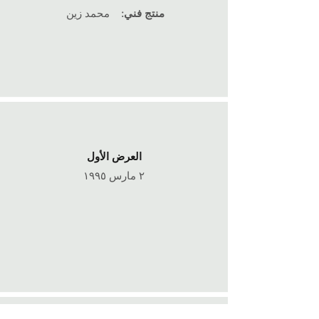
منتج فني:
محمد زين
العرض الأول
٢ مارس ١٩٩٥