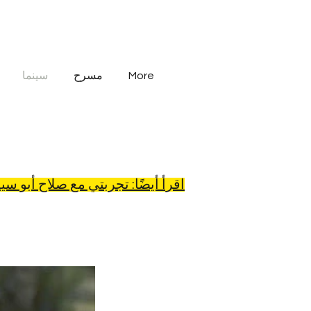
More
مسرح
سينما
اقرأ أيضًا: تجربتي مع صلاح أبو س