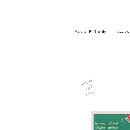
ات عنه
About El Ramly
العرض
الأول
١٩٨٦