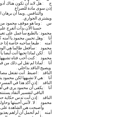
ج : هل لابد أن تكون هناك أدوارا
إذن سوى مادة للصراع
والتنافس , وبما أن برهان الا
ويشترى الجواري .
س : وما هو موقف محمود من 
حسنا الآن بدأت أتفرج على ش
محمود : بالطبع سأعمل على تغيير
أنا : وهل تحبين محمود يا أمنه ؟
أمنه : طبعا ساحبه خاصة إذا جع
محمود : سأفعل طالما هي الوسيل
أنا : لكن لماذا تحبها أنت أيضا ي
محمود : كنت أحب فتاه تشبهها لك
أنا : لماذا لم تقل لي ذلك من ق
ويصيح الناقد بداخلي .
الناقد : اضبط . أنت تفتعل مصا
أنا : هي لا تشبهها لكن محمود ي
الناقد : إذن أكد هذا في المسرحي
أنا : يكفى أن محمود يرى في أ
الباقي لتفسير النقاد يستنتجونه 
الناقد : إذن أنت تدس حكاية حب
محمود : لا . لأنني أحببتها وحا
وأصبحت هي الشاهدة على عند
أمنه : لم أتحمل أن أراهم يعذبو