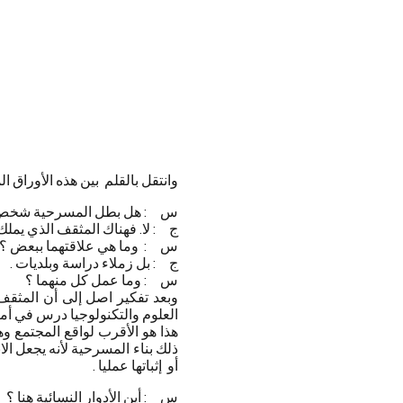
وانتقل بالقلم بين هذه الأوراق
س : هل بطل المسرحية شخص 
ج : لا. فهناك المثقف الذي يملك ر
س : وما هي علاقتهما ببعض ؟ غ
ج : بل زملاء دراسة وبلديات .
س : وما عمل كل منهما ؟
وبعد تفكير اصل إلى أن المثقف 
العلوم والتكنولوجيا درس في أمر
هذا هو الأقرب لواقع المجتمع و
ذلك بناء المسرحية لأنه يجعل ال
أو إثباتها عمليا .
س : أين الأدوار النسائية هنا ؟