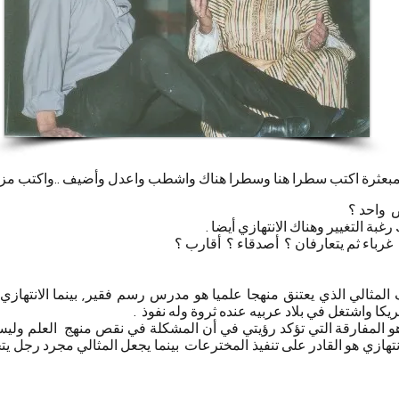
 المبعثرة اكتب سطرا هنا وسطرا هناك واشطب واعدل وأضيف ..واكتب مزيدا
واحد ؟
غبة التغيير وهناك الانتهازي أيضا .
رباء ثم يتعارفان ؟ أصدقاء ؟ أقارب ؟
المثالي الذي يعتنق منهجا علميا هو مدرس رسم فقير, بينما الانتهاز
يكا واشتغل في بلاد عربيه عنده ثروة وله نفوذ .
هو المفارقة التي تؤكد رؤيتي في أن المشكلة في نقص منهج العلم وليس
انتهازي هو القادر على تنفيذ المخترعات بينما يجعل المثالي مجرد رجل يت