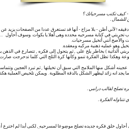
 - كيف تكتب مسرحياتك ؟
 للشمال .
قيقه ! لآني أظن - بلا مزاح - أنها قد تستغرق عددا من الصفحات يزيد ع
 تجربتي في كتابة مسرحيه محدده وهى أهلا يا بكوات. وسوف أحاول ...
ات والأصح أنني أتخيل مسرحيات.
لتخيل وهو عمليه ذهنية مركبه ومعقده.
 تجربتي الذاتية ) بخاطر يلح على , ثم يتحول إلى فكره , تتصارع في الذهن
عة وهكذا تظل الفكرة تنمو وكأنها كرة الثلج التي كلما تدحرجت صارت
ا عجينه أشكل منها الملامح التي سبق أن تخيلتها , ثم تبرد العجين وتتما
 يجد انه زائد ليظهر الشكل بالدقة المطلوبة . ويمكن تلخيص العملية هكذا
ه تصلح لقالب درامي .
تتناوله الفكرة .
أحاول خلق فكره جديده تصلح موضوعا لمسرحيه , لكنى أبدا لم اخترع أي ف