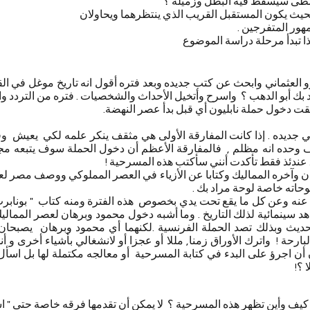
طى سيسقط فيه البطل وزميله ؟
حيث يكون المستقبل القريب الذي ينتظرهما ويحاولان
هور المتفرجين .
ا تبدأ مرحلة دراسة الموضوع
و العثماني وابحث عن كتب جديده وبعد فتره أقول انه تاريخ موغل في ال
 بك أبو الدهب ؟ واسرح وأتخيل الأحداث والشخصيات . فتره من التردد والح
 سبقت دخول حملة نابليون أي قبل بدأ عصر النهضة.
ي جديده . إذا كانت المفارقة الأولى هي مثقف ينكر علمه لكي يعيش و
وحده انه مظلم , فالمفارقة الأعظم أن دخول الحملة سوف يتبعه 
. عندئذ فقط تأكدت أنني سأكتب هذه المسرحية !
آخره المماليك وكتابا عن الأزياء في العصر المملوكي ووصف مصر لعلم
حاته خاصة لوحة مراد بك .
أ عنه وعن كل ما يقع تحت يدي بخصوص هذه الفترة ومنه كتاب " بونابر
د سينمائية لذلك التاريخ . وما أشبه دخول محمود وبرهان لعصر المما
الحديث وبذلك تصد الحملة الفرنسية .لكنهما أي محمود وبرهان يصبحا
لبارحة ! واترك الأوراق زمنا, مللا أو عجزا أو لانشغالي بأشياء أخرى و 
أن اجرؤ على البدء في كتابة المسرحية أو معالجه مكتملة لها بل اس
 ؟!