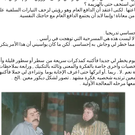
ني استخف حتى بالهزيمة ؟
تها . لكنى اعتقد آن الدافع العام وهو رؤيتي لزحف التيارات السلفية ع
 معاناة ! وإنما لابد أن يجتمع الدافع العام مع حاجتك النفسية.
حساسي تدريجيا .
 لا ليست هذه هي المسرحية التي توهجت في رأسي ..
ما خطر لي وجاش به إحساسي . لكن ما كان يواسيني أن هذا الأمر يتكرر 
 يوم يخطر لي جديدا فأكتبه كمذكرات سريعة من سطر أو سطور قليلة وأص
ات وأخرى خاصة بالفكرة والمعنى وثالثه بالتكنيك , ورابعة بملاحظا
عم ..لا .. ربما ..أو اتركها حتى اعرف الإجابة يوما .وتتراءى لي جملا فأك
عين ترتديه شخصيه ,فكرة مشهد .. تصور لشكل ديكور معين ..الخ .
عها مرحله المعالجة الأولية .