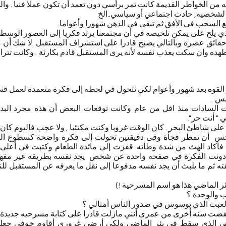
 من الخواطر القديمة كانت تمر برأسي دون تعمد أن تكون عملا فنيا . و
لشخصيه, حادث اجتماعي أو سياسي..الخ
ع السحب في الأفق ثم تبقى في الذهن شهورا وأعواما .
ذي يلح على يمكن تلخيصه في أن مجتمعنا يرتد فكريا إلى العصور الوس
حقائق عصره وبالتالي يصبح قادرا على استشراف المستقبل .لا شك أن م
ه وان سكت يعذب نفسه لأنه يرى المستقبل قادم بكارثة . وكانت تتراءى 
القوه بعد شهور وأعوام لكي تتحول في لحظه إلى فكرة متعمدة لعمل فن
مس .
لت السادات منذ اقل من عام وكانت توقعات البعض أن هذه مجرد البدا
" أنت حر".
لى شاطئ البحر . كان الوقت غروبا وكنت مكتئبا , ولا عجب فاليوم كان 
اجس أن تمطر فجأة وفى دقيقتين تحولت إلى فكره واضحة كسطوع ا
ى دقيقتين دونت الفكرة في صفحه واحدة عن شخص يجد نفسه بطريقه غير 
ه ثم ما يلبث أن يجد نفسه مدفوعا إلى نقل ما يعرفه عن المستقبل للن
 الماضي هذا هو اسم المسرحية ! )
اب والوحدة ؟
لعبث الذي يوسوس في صدور الناس أمثالي ؟
نقضت سنه أخرى من عمري أنني مازلت قادرا على كتابة مسرحيه جديدة
 الذي سقط في بئر الماضي ولكي أرضى غروري أقاوم خوفي جع