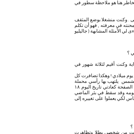
الخاطر هنا هو ملاحظة سطور في
طى . وكنت منشغلا بوضع المثقف
حنته في معرفته , فهو أن تكلم
لي الأمثلة المشابهة ( جاليليو
ي ؟
ية وكنت أقيم لثلاثة شهور في
يوم ميلادي ! وهكذا تضافرت كل
لشمس يلتهب بها رأسي محملة
بإحساس قوى يجيش به صدري فأكاد الهث من شدة وطأته. قفزت إلى مائدة الطعام وكتبت في أعلى الصفحة كعادتي تاريخ اليوم ١٨
مفهومه وقد سقط في بئر الماضي
اس لكي يعملوا على تغييره إلى
 ؟
لت من شخصي بطلا وتظاهرت