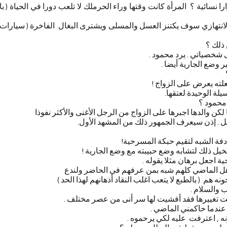
 نسائية ؟ المرأة كانت وقتها وراء الحرملك لا تلعب دورا في الحياة ( با
نتهازي سوف يكتنز العسل والمسلى ويشترى البغال الفاخرة ( سيارات 
ذلك ؟
خصياتي . يرد محمود .
 وضع الجارية أيضا .
لته يعرض على الزواج !
ة الوحيدة لعتقها.
ا محمود ؟
ن والدها اجبرها على الزواج من الرجل الأغنى والأكثر نفوذا
بل . إذن سيعرف الجمهور ذلك من المشهد الأول.
دفة الشبه لتقيم حبكة المسرحية!
تخيل ذلك لتشابه وضع حبيبته مع وضع الجارية !
ة اجعل برهان مثلا يقوله .
هل الماضي كلهم شبه بمن عرفهم في الحاضر ولندع
هم ( بالطبع لا يتعب اغلب النقاد أذهانهم لهذا الحد )
 والسلام .
ولت تغييرها فقد أفشيت لها سر أنى من عصر مختلف .
ما حاكمني الماضي .
نه , اعترفت عليه لكي يرحموه .