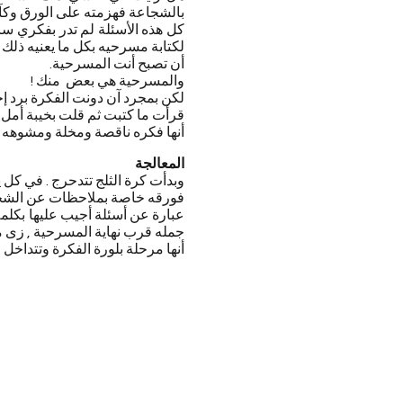
بالشجاعة فهزمته على الورق وكآ
كل هذه الأسئلة لم تدر بفكري ساع
لكتابة مسرحيه بكل ما يعنيه ذلك من
أن تصبح أنت المسرحية.
والمسرحية هي بعض منك !
لكن بمجرد آن دونت الفكرة برد إ
قرأت ما كتبت ثم قلت بخيبة أمل
أنها فكره ناقصة ومخلة ومشوهه م
المعالجة
وبدأت كرة الثلج تتدحرج . في كل
فورقه خاصة بملاحظات عن الشخصي
عبارة عن أسئلة أجيب عليها بكلمة ن
جمله قرب نهاية المسرحية , زى م
أنها مرحلة بلورة الفكرة وتتداخل م