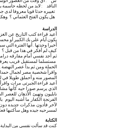
س : أي وقت من العصور الوس
الناقد : لابد من لحظه حاسمة ب
تغييره حدثا قويا معروفا لدى جم
هل يكون الفتح العثماني ؟ وهكذ
الدراسة
أعيد قراءة كتب التاريخ عن الغز
يكون أيام على بك الكبير أو محمد
أخيرا وجدتها . أنها الفترة التي
كيف لم أفكر في هذا من قبل ؟
ثم أجد نفسي أمام مفارقه درام
مستسلما لمستقبل قريب يعرف 
الحملة ومن ثم بدأ عصر النهضة 
واقرأ شخصية مصر لجمال حمدان و
المصور منه و أحملق طويلا في لو
أعيد قراءة الجبرتى مرات واقر
الذي يرسم صورا حيه كأنها مشاه
نابليون وتهيئ الأذهان للعصر 
الفرنجة الكفار ما أشبه اليوم با
لآخر فأدون مذكرات جديده دون 
لمسرحيه جيده وهل سأكتبها فعلا
الكتابة