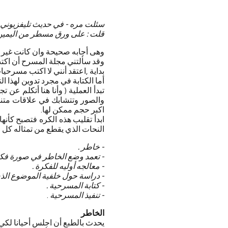
سئلت مره - في حديث تليفزيوني
قلت : على ورق مسطر من اليمين
وهى أجابه صحيحة وان كانت غير د
وقد سألتني مجلة المسرح أن اكتب
بداية ,اعتقد أنني لا اكتب مسرحي
أما الكتابة في مجرد تدوين لهذا ا
تبدأ العملية ( وأنا هنا أتكلم عن
والصور وتتشابك في علاقات متنو
اكبر حجم ممكن لها.
ابدأ تقليب هذه الكره فتصبح كأنه
النحات الذي يقطع من تمثاله كل ما
- خاطر .
- تعمد وضع الخاطر في صورة فكر
- معالجه أوليه للفكرة .
- دراسة حول خلفية الموضوع الذي 
- كتابة المسرحية .
- تنفيذ المسرحية
.
الخاطر
يحدث بالطبع أن اجلس أحيانا لكي 