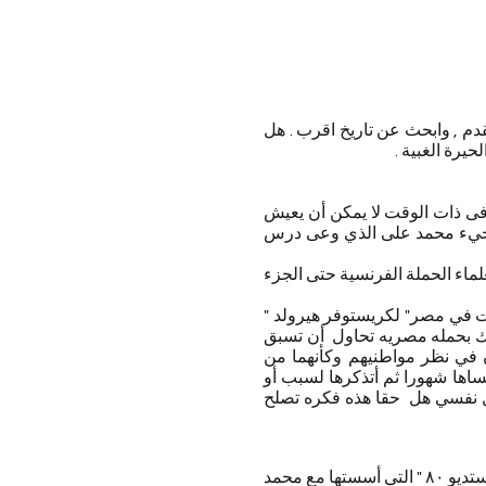
قدم , وابحث عن تاريخ اقرب . هل
يرة الغبية .
فى ذات الوقت لا يمكن أن يعيش
مجيء محمد على الذي وعى درس
اء الحملة الفرنسية حتى الجزء
ت في مصر" لكريستوفر هيرولد "
ليك بحمله مصريه تحاول أن تسبق
ن في نظر مواطنيهم وكأنهما من
أنساها شهورا ثم أتذكرها لسبب أو
أل نفسي هل حقا هذه فكره تصلح
كنت قد سألت نفسي من البداية كيف وأين تظهر هذه المسرحية ؟ لا يمكن أن تقدمها فرقه خاصة حتى " استديو ٨٠ " التي أسستها مع محمد