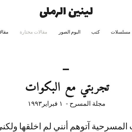
مسلسلات
كتب
البوم الصور
مقالات مختارة
مقال
تجربتي مع البكوات
مجلة المسرح - ١ فبراير​١٩٩٣
 المسرحية آتوهم أنني لم اخلقها ولك