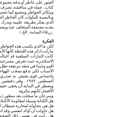
العثور على خاطر أو بدقه مجموعه
كتاب , جمله في مناقشه, تصرف 
وتتكاثر الخواطر وتتجمع كما تتجم
وبالنسبة للبكوات كان الخاطر ال
الذي يفكر بطريقه علميه ويدرك 
يعذبه مجتمعه المتخلف عنه ويضطهد
..زرقاء اليمامة ..الخ )
الفكرة
لكن ما الذي يكسب هذه الخواطر 
مازلت اذكر هذه اللحظة كأنها الأ
كانت التيارات السلفية قد اغتا
الاسكندريه حيث تعرض مسرحيتي 
أقيم وحيدا في شقه مرتفعه تطل ع
الأسباب لكي تدفع بسحب الهو
أغسطس ١٩٨٢ . وف
ويضطر في البداية أن يخفى حقيقت
الأفضل لكنهم ينكروه .
وسرعان ما سجلت بعد سطور ( بئر
هل الكتابة وسيله لمقاومة الاكتئ
هل هي محاولة لمحاربة شيطان ا
هل حاولت آن أؤكد لنفسي وقد ا
هل رأيت في نفسي ذلك الشخص