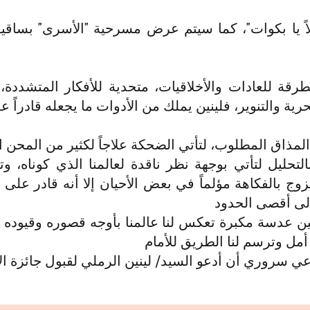
اً يا بكوات"، كما سيتم عرض مسرحية "الأسرى" بساقية 
قة للعادات والأخلاقيات، متحدية للأفكار المتشددة، مبا
ية والتنوير، فلينين يملك من الأدوات ما يجعله قادراً 
لمذاق المطلوب، لتأتي الضحكة علاجاً لكثير من المحن ال
بالتحليل لتأتي بوجهة نظر ناقدة لعالمنا الذي كوناه، 
وج بالفكاهة مؤلماً في بعض الأحيان إلا أنه قادر على ا
لى أقصى الحدود
نين عدسة مكبرة تعكس لنا عالمنا بأوجه قصوره وقيوده 
 أمل وترسم لنا الطريق للأمام
 سروري أن أدعو السيد/ لينين الرملي لقبول جائزة الأمير