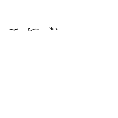
More
مسرح
سينما