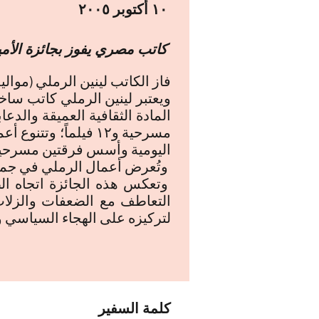
١٠ أكتوبر ٢٠٠٥
كاتب مصري يفوز بجائزة الأمير
فاز الكاتب لينين الرملي (مواليد ١٩٤٥ – مصر) بجائزة الأمير كلاوس لعام ٠٥
ويعتبر لينين الرملي كاتب ساخر
مسرحية و١٢ فيلماً؛
اليومية وأسس فرقتين مسرحيتين
وتُعرض أعمال الرملي في جميع 
وتعكس هذه الجائزة اتجاه ال
التعاطف مع الضعفات والزلات 
لتركيزه على الهجاء السياسي وا
كلمة السفير