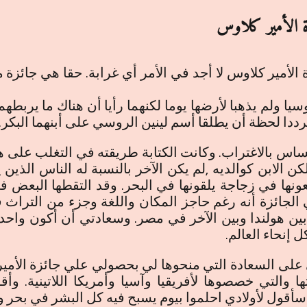
زة الأمير كلاوس
لأمير كلاوس لا أجد في الأمر أي غرابة. حقا هي جائزة 
سيا ولم يذهبا لأرضها يوما لكنهما رأيا أن هناك ما يربط
ترددا لحظة أن يطلقا أسم لينين الروسي على أبنهما البكر.
ساس بالاغتراب. وكانت الكتابة طريقته في التغلب على هذا
كن الابن كوالديه ,لم يكن الآخر بالنسبة له الناس الذ
ونها في زجاجة يلقونها في البحر. وقد التقطها البعض
الجائزة أنه رغم حاجز المكان واللغة وجزء من التراث ف
 بين هولندا وبين الآخر في مصر. وسعادتي أن أكون وا
إنحاء العالم.
ي على السعادة التي منحوها لي بحصولي علي جائزة الأ
 والتي خصصوها لأفريقيا وآسيا وأمريكا اللاتينية. و
أقول لأولادي احلموا بيوم يسبح فيه كل البشر في بحر و