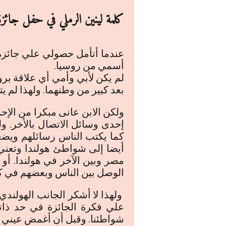
كلمة لينين الرملي في حفل جائ
عندما أتأمل حصولي علي جائزة ا
أسمي من روسيا.
لم يكن لأبي وأمي أي علاقة برو
بعد كبير من وطنهما. ولهذا لم ي
ولكن الابن عانى مبكرا من الإح
إحدى وسائل الاتصال بالأخر. ول
كما يكتب الناس رسائلهم ويضع
أيضا إلى شواطئ هولندا وتعني 
مصر وبين الآخر في هولندا. أو
الوصل بين الناس وبعضهم في كل 
ولهذا لا أشكر الجانب الهولند
علي فكرة الجائزة في حد ذاتها
شواطئنا. وقبل أن أغمض عيني س