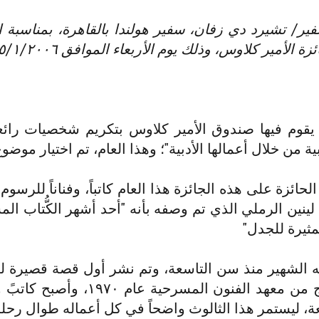
فير/ تشيرد دي زفان، سفير هولندا بالقاهرة، بمناسبة ال
الأمير كلاوس، وذلك يوم الأربعاء الموافق ٢٥/١/٢٠٠٦
 يقوم فيها صندوق الأمير كلاوس بتكريم شخصيات را
 من خلال أعمالها الأدبية"؛ وهذا العام، تم اختيار موضوع
زة على هذه الجائزة هذا العام كاتباً، وفناناً للرسوم ا
د/ لينين الرملي الذي تم وصفه بأنه "أحد أشهر الكُّتاب
مثيرة للجدل"
 الشهير منذ سن التاسعة، وتم نشر أول قصة قصيرة له 
لم ينظر إلى الوراء؛ فقد تخرج من معه
عة، ليستمر هذا الثالوث واضحاً في كل أعماله طوال رحل